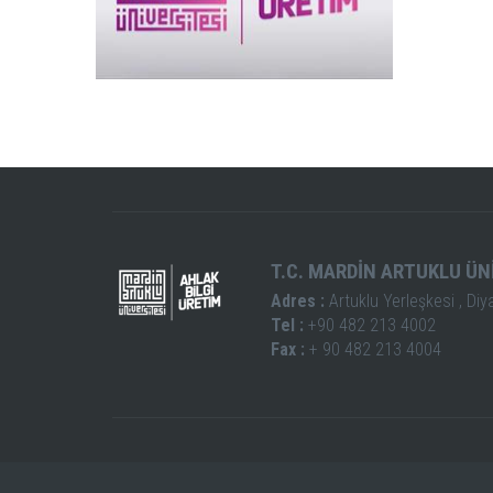
T.C. MARDİN ARTUKLU ÜN
Adres :
Artuklu Yerleşkesi , Diy
Tel :
+90 482 213 4002
Fax :
+ 90 482 213 4004