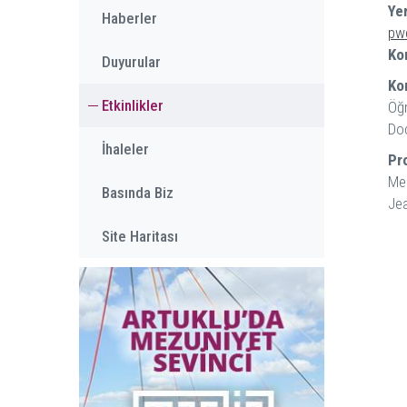
Yer
Haberler
pw
Ko
Duyurular
Ko
Etkinlikler
Öğr
Doç
İhaleler
Pr
Mer
Basında Biz
Jea
Site Haritası