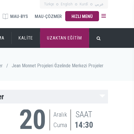
Türkçe
English
Kurdî
عربي
MAU-BYS
MAU-ÇÖZMER
HIZLI MENÜ
MA
KALİTE
UZAKTAN EĞİTİM
er
/
Jean Monnet Projeleri Özelinde Merkezi Projeler
er
20
SAAT
Aralık
14:30
Cuma