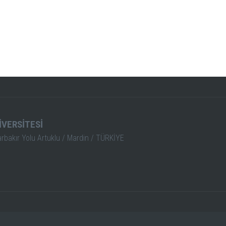
İVERSİTESİ
arbakır Yolu Artuklu / Mardin / TÜRKİYE