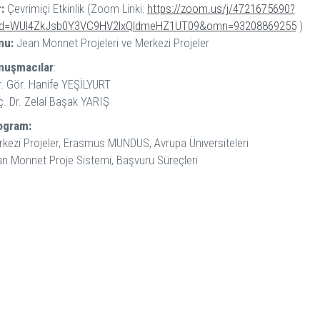
:
Çevrimiçi Etkinlik (Zoom Linki:
https://zoom.us/j/4721675690?
d=WUl4ZkJsb0Y3VC9HV2lxQldmeHZ1UT09&omn=93208869255
)
nu:
Jean Monnet Projeleri ve Merkezi Projeler
nuşmacılar
:
. Gör. Hanife YEŞİLYURT
. Dr. Zelal Başak YARIŞ
ogram:
kezi Projeler, Erasmus MUNDUS, Avrupa Üniversiteleri
n Monnet Proje Sistemi, Başvuru Süreçleri