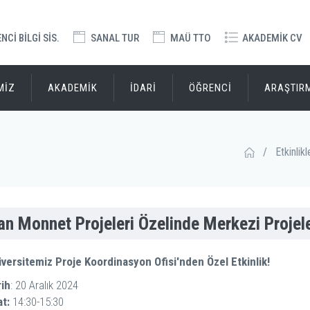
Cİ BİLGİ SİS.
SANAL TUR
MAÜ TTO
AKADEMİK CV
MİZ
AKADEMİK
İDARİ
ÖĞRENCİ
ARAŞTIR
/
Etkinlikl
an Monnet Projeleri Özelinde Merkezi Projel
versitemiz Proje Koordinasyon Ofisi'nden Özel Etkinlik!
rih
: 20 Aralık 2024
t:
14:30-15:30