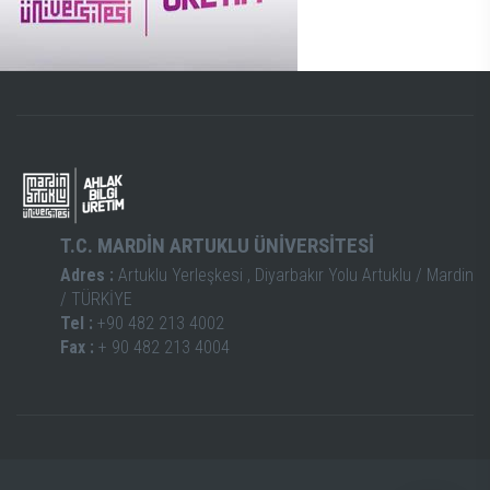
T.C. MARDİN ARTUKLU ÜNİVERSİTESİ
Adres :
Artuklu Yerleşkesi , Diyarbakır Yolu Artuklu / Mardin
/ TÜRKİYE
Tel :
+90 482 213 4002
Fax :
+ 90 482 213 4004