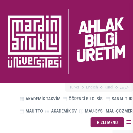
Türkçe
English
Kurdî
عربي
AKADEMİK TAKVİM
ÖĞRENCİ BİLGİ SİS.
SANAL TUR
MAÜ TTO
AKADEMİK CV
MAU-BYS
MAU-ÇÖZMER
HIZLI MENÜ