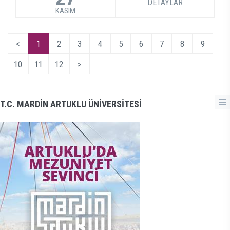
DETAYLAR
KASIM
<
1
2
3
4
5
6
7
8
9
10
11
12
>
T.C. MARDİN ARTUKLU ÜNİVERSİTESİ