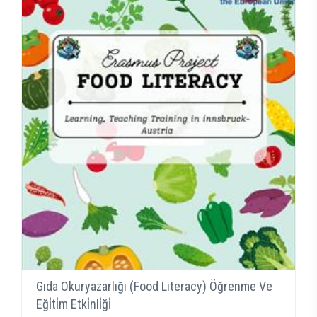
Gıda Okuryazarlığı (Food Literacy) Öğrenme Ve
Eği̇ti̇m Etki̇nli̇ği̇