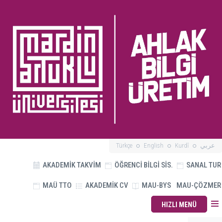
Türkçe
English
Kurdî
عربي
AKADEMİK TAKVİM
ÖĞRENCİ BİLGİ SİS.
SANAL TUR
MAÜ TTO
AKADEMİK CV
MAU-BYS
MAU-ÇÖZMER
HIZLI MENÜ