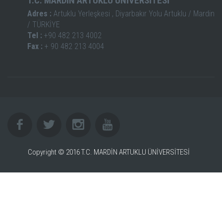
T.C. MARDİN ARTUKLU ÜNİVERSİTESİ
Adres :
Artuklu Yerleşkesi , Diyarbakır Yolu Artuklu / Mardin
/ TÜRKİYE
Tel :
+90 482 213 4002
Fax :
+ 90 482 213 4004
Copyright © 2016 T.C. MARDİN ARTUKLU ÜNİVERSİTESİ