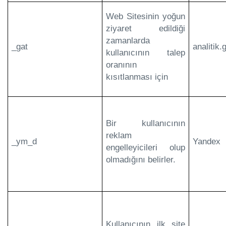
Web Sitesinin yoğun
ziyaret edildiği
zamanlarda
_gat
analitik
kullanıcının talep
oranının
kısıtlanması için
Bir kullanıcının
reklam
_ym_d
Yandex
engelleyicileri olup
olmadığını belirler.
Kullanıcının ilk site