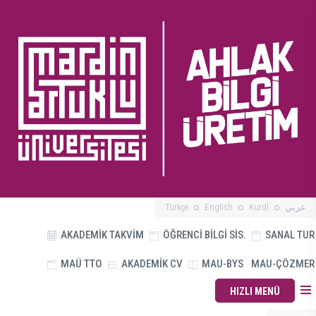
Türkçe
English
Kurdî
عربي
AKADEMİK TAKVİM
ÖĞRENCİ BİLGİ SİS.
SANAL TUR
MAÜ TTO
AKADEMİK CV
MAU-BYS
MAU-ÇÖZMER
HIZLI MENÜ