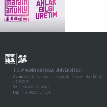
T.C. MARDİN ARTUKLU ÜNİVERSİTESİ
Adres :
Artuklu Yerleşkesi , Diyarbakır Yolu Artuklu / Mardin
/ TÜRKİYE
Tel :
+90 482 213 4002
Fax :
+ 90 482 213 4004