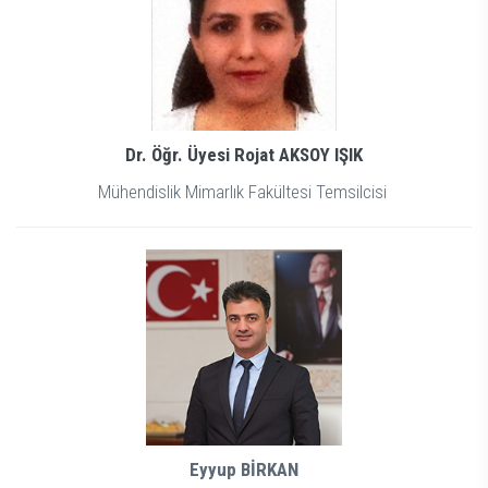
Dr. Öğr. Üyesi Rojat AKSOY IŞIK
Mühendislik Mimarlık Fakültesi Temsilcisi
Eyyup BİRKAN