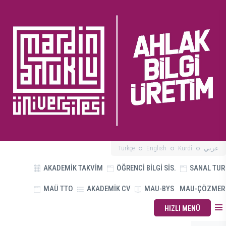
Türkçe
English
Kurdî
عربي
AKADEMİK TAKVİM
ÖĞRENCİ BİLGİ SİS.
SANAL TUR
MAÜ TTO
AKADEMİK CV
MAU-BYS
MAU-ÇÖZMER
HIZLI MENÜ