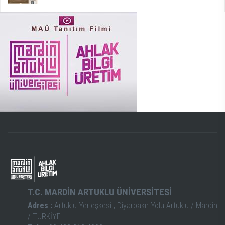
T.C. MARDİN ARTUKLU ÜNİVERSİTESİ
Adres :
Artuklu Yerleşkesi , Diyarbakır Yolu Artuklu / Mardin
/ TÜRKİYE