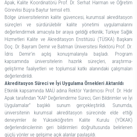
Apak, Kalite Koordinatörü Prof. Dr. Serhat Harman ve Öğretim
Görevlisi Büşra Baytur temsil etti.
Bölge üniversitelerinin kalite güvencesi, kurumsal akreditasyon
süreçleri ve sürdürülebilir kalite yönetimi uygulamalarını
değerlendirmek amacıyla bir araya geldiği etkinlik; Türkiye Sağlık
Hizmetleri Kalite ve Akreditasyon Enstitüsü (TÜSKA) Başkanı
Doç. Dr. Bayram Demir ve Batman Üniversitesi Rektörü Prof. Dr.
İdris Demir’in açılış konuşmalarıyla başladı. Program
kapsamında üniversitelerin hazırlık süreçleri, araştırma-
geliştirme faaliyetleri ve toplumsal katkı alanındaki çalışmaları
değerlendirildi.
Akreditasyon Süreci ve İyi Uygulama Örnekleri Aktarıldı
Etkinlik kapsamında MAÜ adına Rektör Yardımcısı Prof. Dr. Hıdır
Apak tarafından “KAP Değerlendirme Süreci, Geri Bildirimler ve İyi
Uygulamalar” başlıklı sunum gerçekleştirildi. Sunumda,
üniversitenin kurumsal akreditasyon sürecinde elde ettiği
deneyimler ile Yükseköğretim Kalite Kurulu (YÖKAK)
değerlendiricilerinin geri bildirimleri doğrultusunda belirlenen
güçlü yönler ve gelişime açık alanlar paylaşıldı.