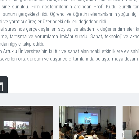
isine sunuldu. Film gösterimlerinin ardından Prof. Kutlu Gürelli t
klı sunum gerçekleştirildi. Öğrenci ve öğretim elemanlarının yoğun ilg
i ve yaratıcı süreçler üzerindeki etkileri değerlendirildi.
val süresince gerçekleştirilen söyleşi ve akademik değerlendirmeler, k
me, tartışma ve yorumlama imkânı sundu. Sanat, teknoloji ve akademi
ndan ilgiyle takip edildi.
 Artuklu Üniversitesinin kültür ve sanat alanındaki etkinliklere ev sa
severleri ortak üretim ve düşünce ortamlarında buluşturmaya devam ed