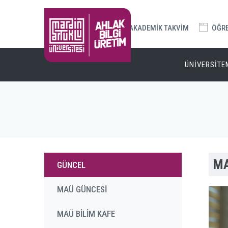
AKADEMİK TAKVİM
ÖĞREN
ÜNİVERSİTE
MA
GÜNCEL
MAÜ GÜNCESİ
MAÜ BİLİM KAFE