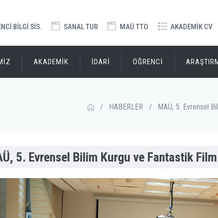
Cİ BİLGİ SİS.
SANAL TUR
MAÜ TTO
AKADEMİK CV
MİZ
AKADEMİK
İDARİ
ÖĞRENCİ
ARAŞTIR
/
HABERLER
/
MAÜ, 5. Evrensel Bil
Ü, 5. Evrensel Bilim Kurgu ve Fantastik Film 