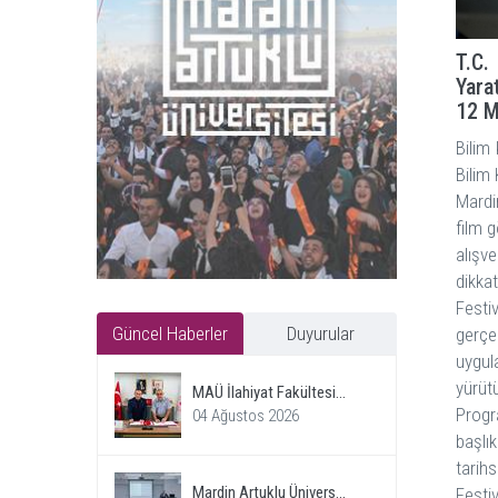
T.C.
Yara
12 M
Bilim
Bilim 
Mardi
film g
alışv
dikkat
Festiv
Güncel Haberler
Duyurular
gerçe
uygul
yürütü
MAÜ İlahiyat Fakültesi...
Progr
04 Ağustos 2026
başlı
tarihs
Mardin Artuklu Ünivers...
Festi