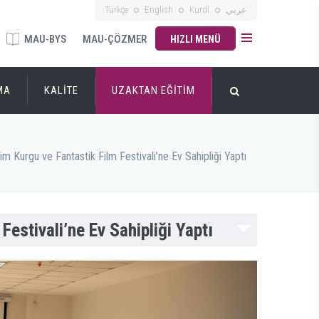
Türkçe
English
Kurdî
عربي
MAU-BYS
MAU-ÇÖZMER
HIZLI MENÜ
MA
KALİTE
UZAKTAN EĞİTİM
im Kurgu ve Fantastik Film Festivali’ne Ev Sahipliği Yaptı
Festivali’ne Ev Sahipliği Yaptı