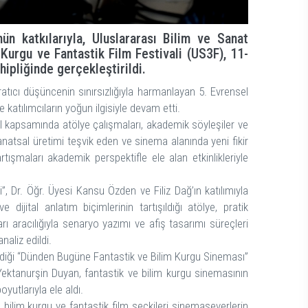
n katkılarıyla, Uluslararası Bilim ve Sanat
 Kurgu ve Fantastik Film Festivali (US3F), 11-
hipliğinde gerçekleştirildi.
atıcı düşüncenin sınırsızlığıyla harmanlayan 5. Evrensel
 katılımcıların yoğun ilgisiyle devam etti.
l kapsamında atölye çalışmaları, akademik söyleşiler ve
sanatsal üretimi teşvik eden ve sinema alanında yeni fikir
tışmaları akademik perspektifle ele alan etkinlikleriyle
”, Dr. Öğr. Üyesi Kansu Özden ve Filiz Dağ’ın katılımıyla
ijital anlatım biçimlerinin tartışıldığı atölye, pratik
ı aracılığıyla senaryo yazımı ve afiş tasarımı süreçleri
aliz edildi.
ndiği “Dünden Bugüne Fantastik ve Bilim Kurgu Sineması”
 Yektanurşin Duyan, fantastik ve bilim kurgu sinemasının
yutlarıyla ele aldı.
 bilim kurgu ve fantastik film seçkileri sinemaseverlerin