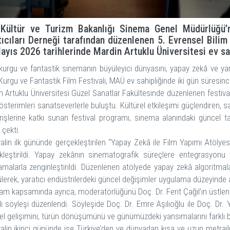
 Kültür ve Turizm Bakanlığı Sinema Genel Müdürlüğü’nü
tıcıları Derneği tarafından düzenlenen 5. Evrensel Bilim
ayıs 2026 tarihlerinde Mardin Artuklu Üniversitesi ev sa
 kurgu ve fantastik sinemanın büyüleyici dünyasını, yapay zekâ ve yar
Kurgu ve Fantastik Film Festivali, MAÜ ev sahipliğinde iki gün süresince
n Artuklu Üniversitesi Güzel Sanatlar Fakültesinde düzenlenen festiva
österimleri sanatseverlerle buluştu. Kültürel etkileşimi güçlendiren, 
erişlerine katkı sunan festival programı, sinema alanındaki güncel tar
 çekti.
alin ilk gününde gerçekleştirilen “Yapay Zekâ ile Film Yapımı Atölyesi
kleştirildi. Yapay zekânın sinematografik süreçlere entegrasyonu ve d
amalarla zenginleştirildi. Düzenlenen atölyede yapay zekâ algoritmalar
lerek, yaratıcı endüstrilerdeki güncel değişimler uygulama düzeyinde an
am kapsamında ayrıca, moderatörlüğünü Doç. Dr. Ferit Çağıl’ın üstle
klı söyleşi düzenlendi. Söyleşide Doç. Dr. Emre Aşılıoğlu ile Doç. Dr.
el gelişimini, türün dönüşümünü ve günümüzdeki yansımalarını farklı bo
valin ikinci gününde ise Türkiye’den ve dünyadan kısa ve uzun metrajlı