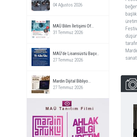
04 Ağustos 2026
beğen
başlı
üretim
MAÜ Bilim İletişimi Of...
Festi
31 Temmuz 2026
düşün
tarafı
Mardin
MAÜ’de Lisansüstü Başv...
sanat
27 Temmuz 2026
Mardin Dijital Bibliyo...
27 Temmuz 2026