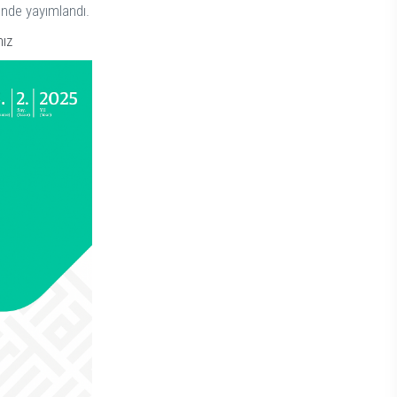
ünde yayımlandı.
nız