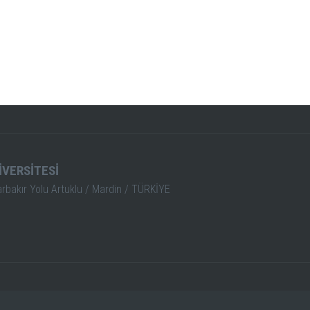
İVERSİTESİ
arbakır Yolu Artuklu / Mardin / TÜRKİYE