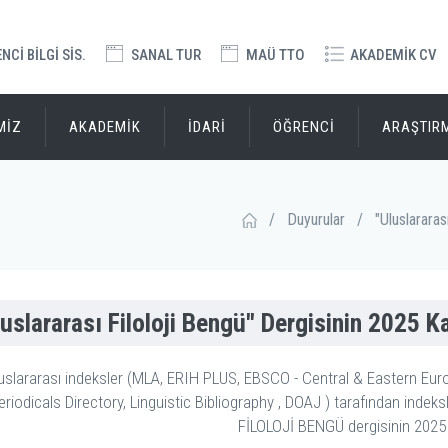
Cİ BİLGİ SİS.
SANAL TUR
MAÜ TTO
AKADEMİK CV
MİZ
AKADEMİK
İDARİ
ÖĞRENCİ
ARAŞTIR
/
Duyurular
/
"Uluslararas
luslararası Filoloji Bengü" Dergisinin 2025 
uslararası indeksler (MLA, ERIH PLUS, EBSCO - Central & Eastern Eu
eriodicals Directory, Linguistic Bibliography , DOAJ ) tarafından inde
FİLOLOJİ BENGÜ dergisinin 2025