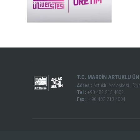
T.C. MARDİN ARTUKLU ÜN
Adres :
Artuklu Yerleşkesi , Diy
Tel :
+90 482 213 4002
Fax :
+ 90 482 213 4004