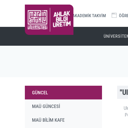
AKADEMİK TAKVİM
ÖĞREN
ÜNİVERSİTE
"U
GÜNCEL
MAÜ GÜNCESİ
Ul
P
MAÜ BİLİM KAFE