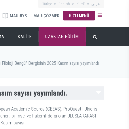
Türkçe
English
Kurdî
عربي
MAU-BYS
MAU-ÇÖZMER
HIZLI MENÜ
MA
KALİTE
UZAKTAN EĞİTİM
ı Filoloji Bengü" Dergisinin 2025 Kasım sayısı yayımlandı.
Kasım sayısı yayımlandı.
ropean Academic Source (CEEAS), ProQuest | Ulrich’s
kslenen, bilimsel ve hakemli dergi olan ULUSLARARASI
 Kasım sayısı