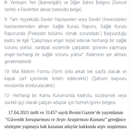
8- Yerleşim Yeri (İkametgâh) ve Diğer Adres Belgesi (Güncel
tarihli/ e-Devletten alınan barkodlu belge)
9- Tam teşekküllü Devlet Hastaneleri veya Devlet Üniversiteleri
hastanelerinden alınan Sağlık Kurulu Raporu; Sağlık Kurulu
Raporunda (Psikiyatri bölümü olmak zorundadır.) Başvurduğu
kadro ile ilgili “Çalışmaya engel teşkil edecek herhangi bir sağlık
sorunu yoktur, vardiyalı sistemde çalışabilir, görevini yapmaya
engel herhangi bir sağlık sorunu yoktur” ifadesinin yer alması
gerekmektedir.
10- Mal Bildirim Formu (form önlü arkalı tek sayfa olacak ve
kapalı zarf içerisinde teslim edilecektir) (Şahsen başvuru
esnasında doldurulacaktır)
12- Herhangi bir Kamu Kurumunda kadrolu, sözleşmeli veya
sürekli işçi olarak çalışan adaylar için hizmet/görev belgesi.
17.04.2021 tarih ve 31457 sayılı Resmi Gazete’de yayımlanan
“
Güvenlik Soruşturması ve Arşiv Araştırması Kanunu
” gereğince
sözleşme yapmaya hak kazanan adaylar hakkında arşiv araştırması