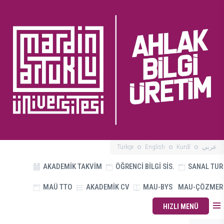
Türkçe
English
Kurdî
عربي
AKADEMİK TAKVİM
ÖĞRENCİ BİLGİ SİS.
SANAL TUR
MAÜ TTO
AKADEMİK CV
MAU-BYS
MAU-ÇÖZMER
HIZLI MENÜ