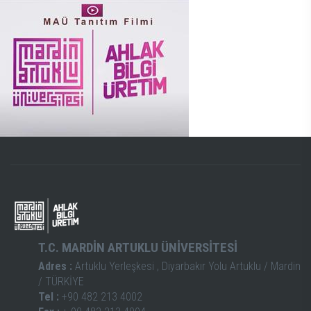
T.C. MARDİN ARTUKLU ÜNİVERSİTESİ
Adres :
Artuklu Yerleşkesi , Diyarbakır Yolu Artuklu / Mardin
/ TÜRKİYE
Tel :
+90 482 213 4002