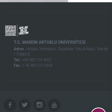
T.C. MARDİN ARTUKLU ÜNİVERSİTESİ
Adres :
Artuklu Yerleşkesi , Diyarbakır Yolu Artuklu / Mardin
/ TÜRKİYE
Tel :
+90 482 213 4002
Fax :
+ 90 482 213 4004