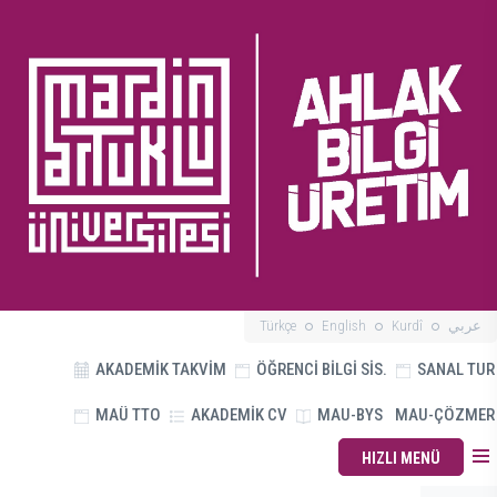
Türkçe
English
Kurdî
عربي
AKADEMİK TAKVİM
ÖĞRENCİ BİLGİ SİS.
SANAL TUR
MAÜ TTO
AKADEMİK CV
MAU-BYS
MAU-ÇÖZMER
HIZLI MENÜ