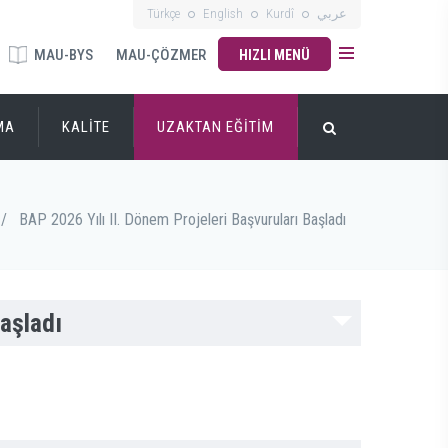
Türkçe
English
Kurdî
عربي
MAU-BYS
MAU-ÇÖZMER
HIZLI MENÜ
MA
KALİTE
UZAKTAN EĞİTİM
/
BAP 2026 Yılı II. Dönem Projeleri Başvuruları Başladı
Başladı