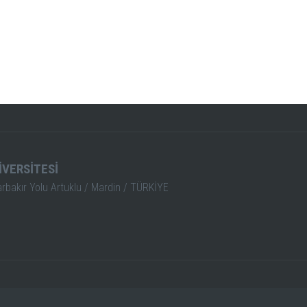
İVERSİTESİ
arbakır Yolu Artuklu / Mardin / TÜRKİYE