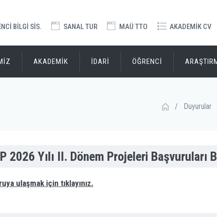
Cİ BİLGİ SİS.
SANAL TUR
MAÜ TTO
AKADEMİK CV
MİZ
AKADEMİK
İDARİ
ÖĞRENCİ
ARAŞTIR
/
Duyurular
P 2026 Yılı II. Dönem Projeleri Başvuruları 
uya ulaşmak için tıklayınız.