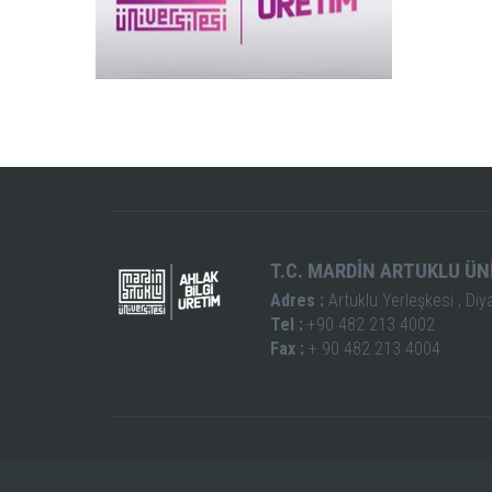
T.C. MARDİN ARTUKLU ÜN
Adres :
Artuklu Yerleşkesi , Diy
Tel :
+90 482 213 4002
Fax :
+ 90 482 213 4004