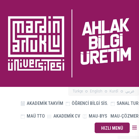
Türkçe
English
Kurdî
عربي
AKADEMİK TAKVİM
ÖĞRENCİ BİLGİ SİS.
SANAL TUR
MAÜ TTO
AKADEMİK CV
MAU-BYS
MAU-ÇÖZMER
HIZLI MENÜ