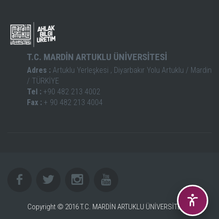
T.C. MARDİN ARTUKLU ÜNİVERSİTESİ
Adres :
Artuklu Yerleşkesi , Diyarbakır Yolu Artuklu / Mardin
/ TÜRKİYE
Tel :
+90 482 213 4002
Fax :
+ 90 482 213 4004
Copyright © 2016 T.C. MARDİN ARTUKLU ÜNİVERSİTESİ